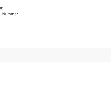
n:
en-Nummer