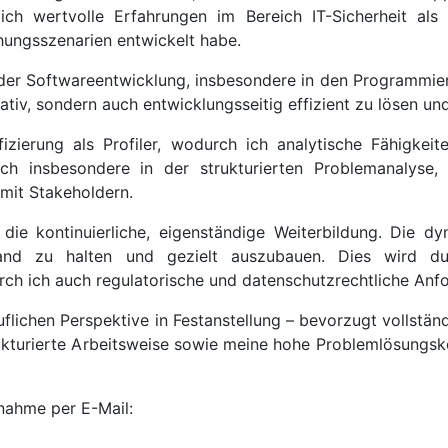
e ich wertvolle Erfahrungen im Bereich IT-Sicherheit a
hungsszenarien entwickelt habe.
n der Softwareentwicklung, insbesondere in den Programmi
ativ, sondern auch entwicklungsseitig effizient zu lösen un
ifizierung als Profiler, wodurch ich analytische Fähigke
mich insbesondere in der strukturierten Problemanalys
mit Stakeholdern.
 die kontinuierliche, eigenständige Weiterbildung. Die d
 zu halten und gezielt auszubauen. Dies wird durch 
rch ich auch regulatorische und datenschutzrechtliche Anf
ruflichen Perspektive in Festanstellung – bevorzugt vollstä
trukturierte Arbeitsweise sowie meine hohe Problemlösun
fnahme per E-Mail: